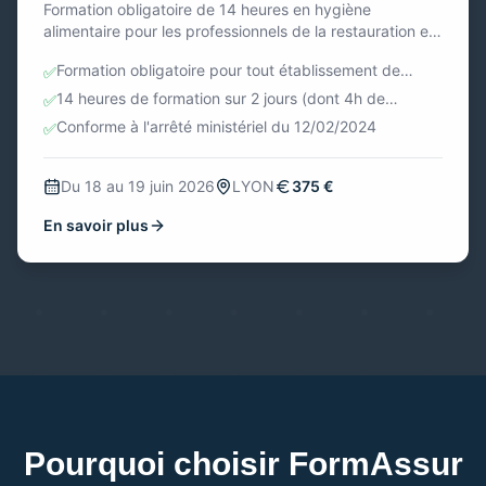
Formation obligatoire de 14 heures en hygiène
alimentaire pour les professionnels de la restauration et
de la grande distribution. Programme complet incluant
Formation obligatoire pour tout établissement de
✅
les bases de l'hygiène, la méthode HACCP, la traçabilité
restauration commerciale
et des ateliers pratiques selon le GBPH.
14 heures de formation sur 2 jours (dont 4h de
✅
pratique)
Conforme à l'arrêté ministériel du 12/02/2024
✅
Du 18 au 19 juin 2026
LYON
375 €
En savoir plus
Pourquoi choisir FormAssur